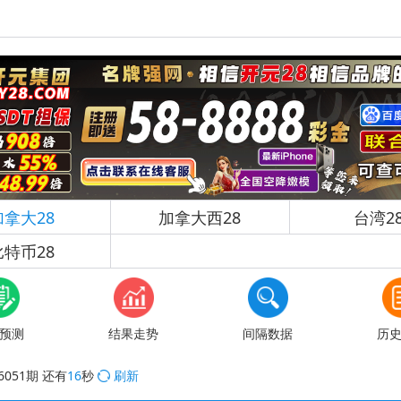
加拿大28
加拿大西28
台湾2
比特币28
预测
结果走势
间隔数据
历
6051
期
还有
15
秒
刷新