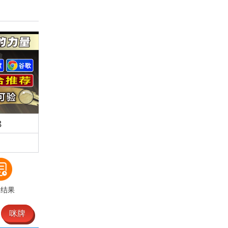
8
史结果
咪牌