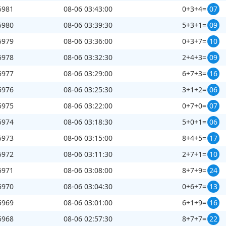
5981
08-06 03:43:00
0+3+4=
07
5980
08-06 03:39:30
5+3+1=
09
5979
08-06 03:36:00
0+3+7=
10
5978
08-06 03:32:30
2+4+3=
09
5977
08-06 03:29:00
6+7+3=
16
5976
08-06 03:25:30
3+1+2=
06
5975
08-06 03:22:00
0+7+0=
07
5974
08-06 03:18:30
5+0+1=
06
5973
08-06 03:15:00
8+4+5=
17
5972
08-06 03:11:30
2+7+1=
10
5971
08-06 03:08:00
8+7+9=
24
5970
08-06 03:04:30
0+6+7=
13
5969
08-06 03:01:00
6+1+9=
16
5968
08-06 02:57:30
8+7+7=
22