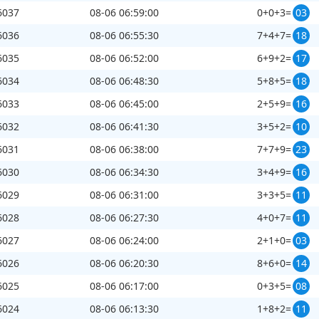
6037
08-06 06:59:00
0+0+3=
03
6036
08-06 06:55:30
7+4+7=
18
6035
08-06 06:52:00
6+9+2=
17
6034
08-06 06:48:30
5+8+5=
18
6033
08-06 06:45:00
2+5+9=
16
6032
08-06 06:41:30
3+5+2=
10
6031
08-06 06:38:00
7+7+9=
23
6030
08-06 06:34:30
3+4+9=
16
6029
08-06 06:31:00
3+3+5=
11
6028
08-06 06:27:30
4+0+7=
11
6027
08-06 06:24:00
2+1+0=
03
6026
08-06 06:20:30
8+6+0=
14
6025
08-06 06:17:00
0+3+5=
08
6024
08-06 06:13:30
1+8+2=
11