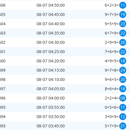
506
08-07 04:50:00
6+2+3=
11
505
08-07 04:45:00
9+7+3=
19
504
08-07 04:40:00
9+5+9=
23
503
08-07 04:35:00
6+7+9=
22
502
08-07 04:30:00
2+9+9=
20
501
08-07 04:25:00
7+6+9=
22
500
08-07 04:20:00
4+9+5=
18
499
08-07 04:15:00
9+7+8=
24
498
08-07 04:10:00
9+6+5=
20
497
08-07 04:05:00
8+6+4=
18
496
08-07 04:00:00
2+2+4=
08
495
08-07 03:55:00
0+5+6=
11
494
08-07 03:50:00
3+0+9=
12
493
08-07 03:45:00
5+7+9=
21