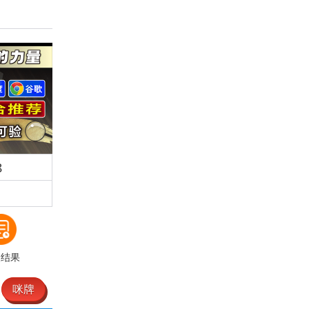
8
史结果
咪牌