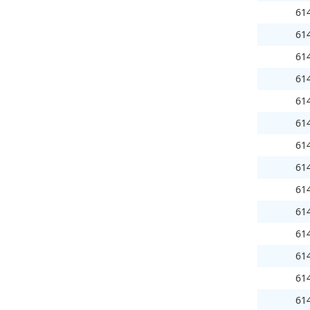
61
61
61
61
61
61
61
61
61
61
61
61
61
61