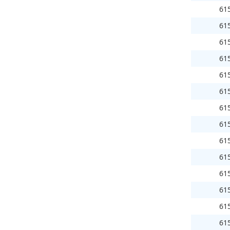
61
61
61
61
61
61
61
61
61
61
61
61
61
61