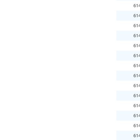
61
61
61
61
61
61
61
61
61
61
61
61
61
61